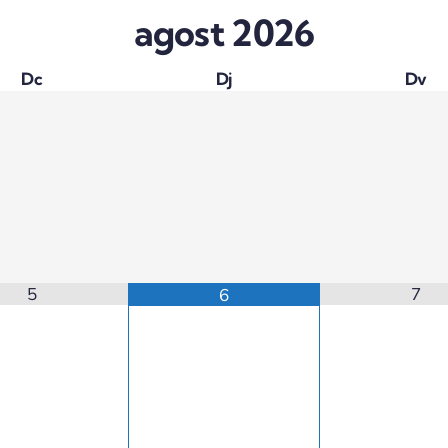
agost
2026
Dc
Dj
Dv
5
7
6