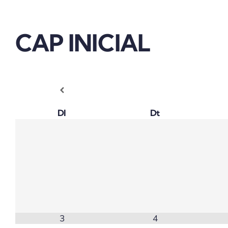
CAP INICIAL
Dl
Dt
3
4