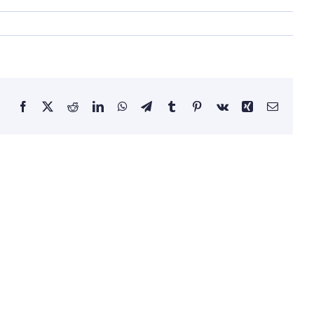
Facebook
X
Reddit
LinkedIn
WhatsApp
Telegram
Tumblr
Pinterest
Vk
Xing
Email: