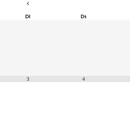
Dl
Dt
3
4