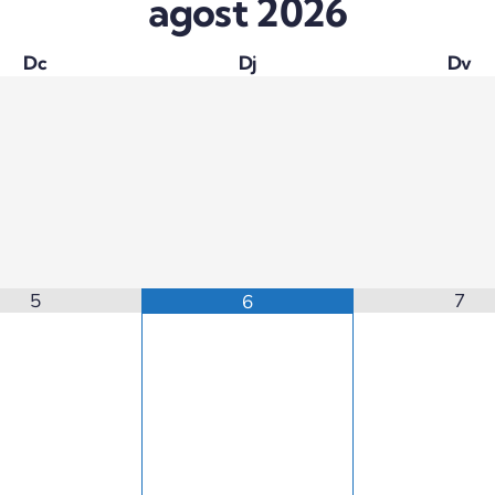
agost
2026
Dc
Dj
Dv
5
7
6