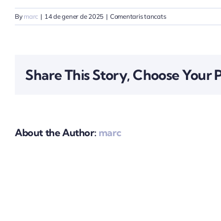
a
By
marc
|
14 de gener de 2025
|
Comentaris tancats
CAP
INICIAL
Share This Story, Choose Your 
About the Author:
marc