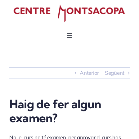
Skip
to
content
Toggle
Navigation
INICI
Permís per punts
Anterior
Següent
CAP transports
Haig de fer algun
Centre mèdic conductors
examen?
No, el curs no té examen, per aprovar el curs has