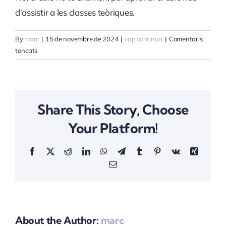
d’assistir a les classes teòriques.
By
marc
|
15 de novembre de 2024
|
cap continua
|
Comentaris
a
tancats
Haig
de
fer
algun
Share This Story, Choose
examen?
Your Platform!
Facebook
X
Reddit
LinkedIn
WhatsApp
Telegram
Tumblr
Pinterest
Vk
Xing
Email:
About the Author:
marc