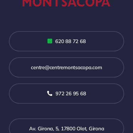
620 88 72 68
centre@centremontsacopa.com
972 26 95 68
Av. Girona, 5, 17800 Olot, Girona